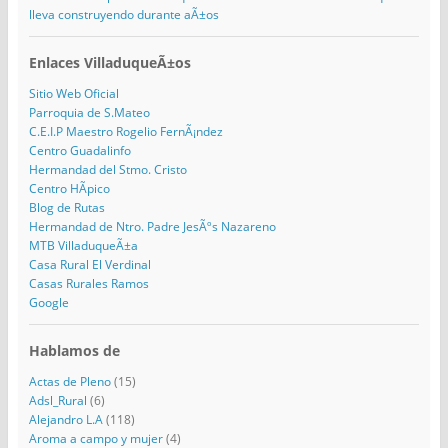
lleva construyendo durante aÃ±os
Enlaces VilladuqueÃ±os
Sitio Web Oficial
Parroquia de S.Mateo
C.E.I.P Maestro Rogelio FernÃ¡ndez
Centro Guadalinfo
Hermandad del Stmo. Cristo
Centro HÃ­pico
Blog de Rutas
Hermandad de Ntro. Padre JesÃºs Nazareno
MTB VilladuqueÃ±a
Casa Rural El Verdinal
Casas Rurales Ramos
Google
Hablamos de
Actas de Pleno
(15)
Adsl_Rural
(6)
Alejandro L.A
(118)
Aroma a campo y mujer
(4)