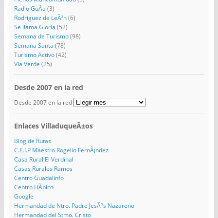
Radio GuÃ­a
(3)
Rodriguez de LeÃ³n
(6)
Se llama Gloria
(52)
Semana de Turismo
(98)
Semana Santa
(78)
Turismo Activo
(42)
Via Verde
(25)
Desde 2007 en la red
Desde 2007 en la red
Enlaces VilladuqueÃ±os
Blog de Rutas
C.E.I.P Maestro Rogelio FernÃ¡ndez
Casa Rural El Verdinal
Casas Rurales Ramos
Centro Guadalinfo
Centro HÃ­pico
Google
Hermandad de Ntro. Padre JesÃºs Nazareno
Hermandad del Stmo. Cristo