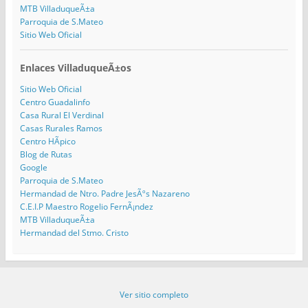
MTB VilladuqueÃ±a
Parroquia de S.Mateo
Sitio Web Oficial
Enlaces VilladuqueÃ±os
Sitio Web Oficial
Centro Guadalinfo
Casa Rural El Verdinal
Casas Rurales Ramos
Centro HÃ­pico
Blog de Rutas
Google
Parroquia de S.Mateo
Hermandad de Ntro. Padre JesÃºs Nazareno
C.E.I.P Maestro Rogelio FernÃ¡ndez
MTB VilladuqueÃ±a
Hermandad del Stmo. Cristo
Ver sitio completo