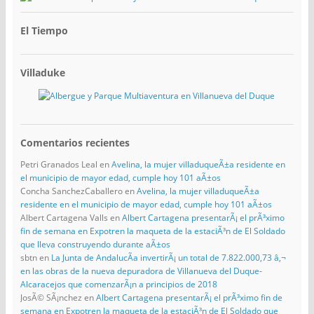
El Tiempo
Villaduke
Comentarios recientes
Petri Granados Leal
en
Avelina, la mujer villaduqueÃ±a residente en
el municipio de mayor edad, cumple hoy 101 aÃ±os
Concha SanchezCaballero
en
Avelina, la mujer villaduqueÃ±a
residente en el municipio de mayor edad, cumple hoy 101 aÃ±os
Albert Cartagena Valls
en
Albert Cartagena presentarÃ¡ el prÃ³ximo
fin de semana en Expotren la maqueta de la estaciÃ³n de El Soldado
que lleva construyendo durante aÃ±os
sbtn
en
La Junta de AndalucÃ­a invertirÃ¡ un total de 7.822.000,73 â‚¬
en las obras de la nueva depuradora de Villanueva del Duque-
Alcaracejos que comenzarÃ¡n a principios de 2018
JosÃ© SÃ¡nchez
en
Albert Cartagena presentarÃ¡ el prÃ³ximo fin de
semana en Expotren la maqueta de la estaciÃ³n de El Soldado que