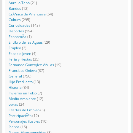
Aurelio Teno
(21)
Bandos
(12)
CrÃ³nica de Villanueva
(54)
Cultura
(295)
Curiosidades
(143)
Deportes
(194)
EconomÃ­a
(1)
El Libro de las Aguas
(29)
Empleo
(2)
Espacio Joven
(4)
Feria y Fiestas
(35)
Fernando GonzÃ¡lez ViÃ±as
(19)
Francisco Onieva
(37)
General
(756)
Hijo Predilecto
(13)
Historia
(84)
Invierno en Tokio
(7)
Medio Ambiente
(12)
obras
(24)
Ofertas de Empleo
(3)
ParticipaciÃ³n
(12)
Personajes ilustres
(10)
Plenos
(15)
Plenos Mancomunidad
(3)