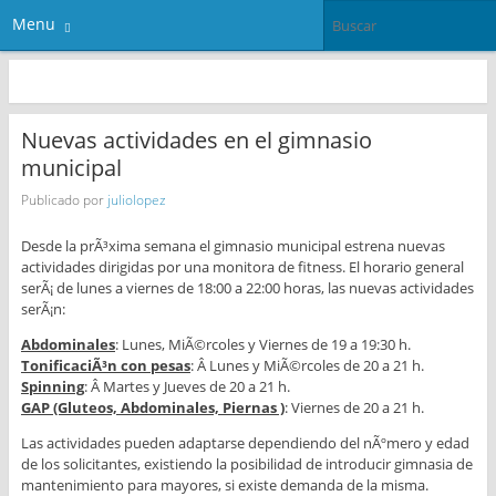
Menu
Nuevas actividades en el gimnasio
municipal
Publicado por
juliolopez
Desde la prÃ³xima semana el gimnasio municipal estrena nuevas
actividades dirigidas por una monitora de fitness. El horario general
serÃ¡ de lunes a viernes de 18:00 a 22:00 horas, las nuevas actividades
serÃ¡n:
Abdominales
: Lunes, MiÃ©rcoles y Viernes de 19 a 19:30 h.
TonificaciÃ³n con pesas
: Â Lunes y MiÃ©rcoles de 20 a 21 h.
Spinning
: Â Martes y Jueves de 20 a 21 h.
GAP (Gluteos, Abdominales, Piernas )
: Viernes de 20 a 21 h.
Las actividades pueden adaptarse dependiendo del nÃºmero y edad
de los solicitantes, existiendo la posibilidad de introducir gimnasia de
mantenimiento para mayores, si existe demanda de la misma.